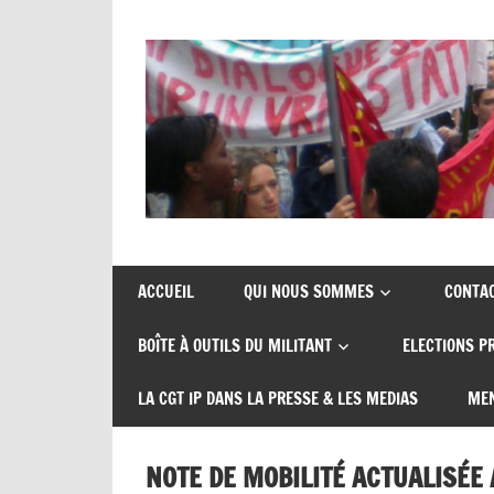
Skip
to
content
Union
CGT
de
insertion
syndicats
ACCUEIL
QUI NOUS SOMMES
CONTA
CGT
probation
BOÎTE À OUTILS DU MILITANT
ELECTIONS P
insertion
probation
LA CGT IP DANS LA PRESSE & LES MEDIAS
MEN
NOTE DE MOBILITÉ ACTUALISÉE 