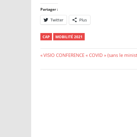
Partager :
Twitter
Plus
CAP
MOBILITÉ 2021
Navigation
Previous
VISIO CONFERENCE « COVID » (sans le minist
Post:
de
l’article