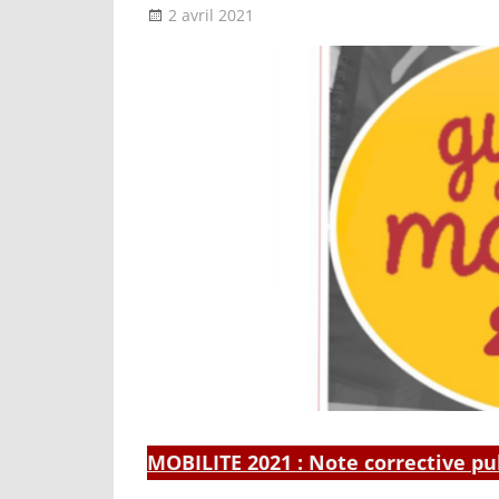
2 avril 2021
delfabsar
A la une
,
Mobilité / Avanc
MOBILITE 2021 : Note corrective pu