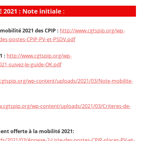
2021 : Note initiale
:
 mobilité 2021 des CPIP :
http://www.cgtspip.org/wp-
des-postes-CPIP-PV-et-PSDV.pdf
1 :
http://www.cgtspip.org/wp-
21-suivez-le-guide-OK.pdf
cgtspip.org/wp-content/uploads/2021/03/Note-mobilite-
w.cgtspip.org/wp-content/uploads/2021/03/Criteres-de-
ent offerte à la mobilité 2021:
ds/2021/03/Annexe-2-Liste-des-postes-CPIP-places-PV-et-