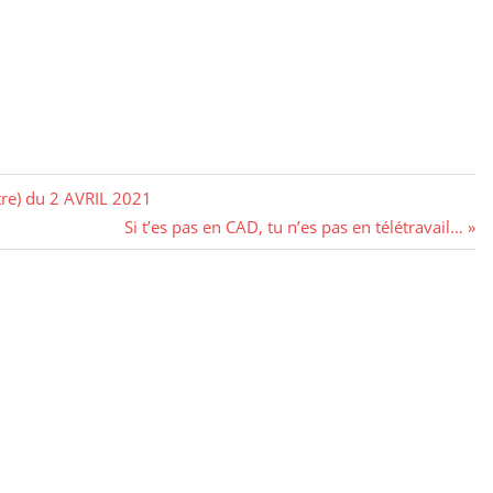
re) du 2 AVRIL 2021
Next
Si t’es pas en CAD, tu n’es pas en télétravail…
Post: