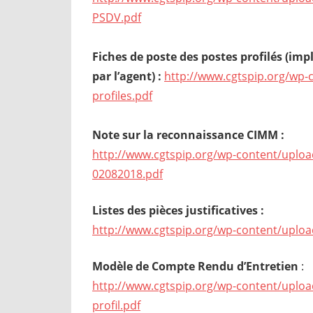
PSDV.pdf
Fiches de poste des postes profilés (imp
par l’agent) :
http://www.cgtspip.org/wp-
profiles.pdf
Note sur la reconnaissance CIMM :
http://www.cgtspip.org/wp-content/uplo
02082018.pdf
Listes des pièces justificatives :
http://www.cgtspip.org/wp-content/upload
Modèle de Compte Rendu d’Entretien
:
http://www.cgtspip.org/wp-content/uplo
profil.pdf