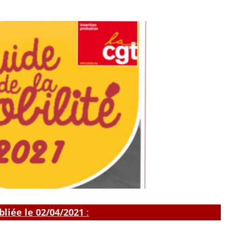
ement
bliée le 02/04/2021
: