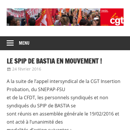
Skip
to
content
Union
CGT
de
MENU
insertion
syndicats
CGT
probation
LE SPIP DE BASTIA EN MOUVEMENT !
insertion
probation
24 février 2016
delfabsar
Communiqué local
A la suite de l’appel intersyndical de la CGT Insertion
Probation, du SNEPAP-FSU
et de la CFDT, les personnels syndiqués et non
syndiqués du SPIP de BASTIA se
sont réunis en assemblée générale le 19/02/2016 et
ont acté à l’unanimité des
modalités d’action suivantes :