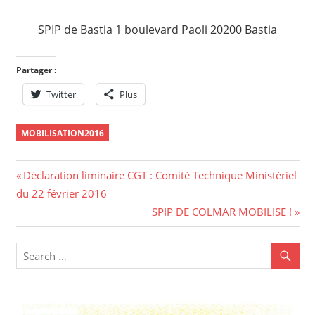
SPIP de Bastia 1 boulevard Paoli 20200 Bastia
Partager :
Twitter
Plus
MOBILISATION2016
Navigation
Previous
Déclaration liminaire CGT : Comité Technique Ministériel
Post:
du 22 février 2016
de
Next
SPIP DE COLMAR MOBILISE !
l’article
Post: