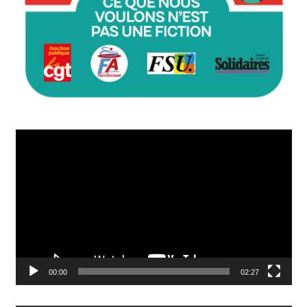
Lecteur
vidéo
00:00
02:27