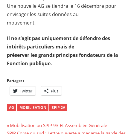
Une nouvelle AG se tiendra le 16 décembre pour
envisager les suites données au
mouvement.
Il ne s’agit pas uniquement de défendre des
intérêts particuliers mais de
préserver les grands principes fondateurs de la
Fonction publique.
Partager :
Twitter
Plus
AG
MOBILISATION
SPIP 2A
Navigation
Previous
Mobilisation au SPIP 93 Et Assemblée Générale
Next
Post:
SPIP Corse du sud : Lettre ouverte a madame la garde des