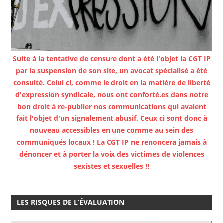
Suite à la tentative de censure dont a été l'objet la CGT IP
par la suspension de son site, un avocat spécialisé a été
consulté. Celui ci, comme le droit en la matière de liberté
d'expression syndicale, nous ont conforté.es dans notre
bon droit à re-publier nos communications qui avaient
fait l'objet d'un signalement abusif. Ceux ci sont donc à
nouveau accessibles en une comme au sein des
communiqués locaux ! La CGT IP ne renoncera jamais à
dénoncer et à porter la voix des victimes de violences
sexistes et sexuelles !!
LES RISQUES DE L’ÉVALUATION