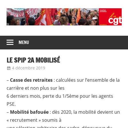
Skip
to
content
Union
CGT
de
MENU
insertion
syndicats
CGT
probation
LE SPIP 2A MOBILISÉ
insertion
probation
4 décembre 2019
delfabsar
Communiqué local
,
Non classé
–
Casse des retraites
: calculées sur l’ensemble de la
carrière et non plus sur les
6 derniers mois, perte du 1/5ème pour les agents
PSE.
–
Mobilité bafouée
: dès 2020, la mobilité devient un
« recrutement » soumis à
une sélection arbitraire des cadre, dépourvue du