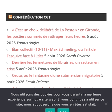
CONFÉDÉRATION CGT
« C’est un choix délibéré de La Poste » : en Gironde,
les postiers sommés de rattraper leurs heures
6 août
2026
Yannis Angles
Élan collectif (10-11) - Max Schmeling, ou l’art de
l’esquive face à Hitler
5 août 2026
Sarah Delattre
Derrière les fermetures de librairies, un secteur en
crise
5 août 2026
Yannis Angles
Ceuta, ou le fantasme d'une submersion migratoire
5
août 2026
Sarah Delattre
Attaques anti-écolos, haine anti-féministes, racisme :
Nous utilisons des cookies pour vous garantir la meilleure
face aux incendies, les délires de l'extrême droite
31
expérience sur notre site web. Si vous continuez à utiliser ce
juillet 2026
Enzo Hanart
site, nous supposerons que vous en êtes satisfait.
OK
Non