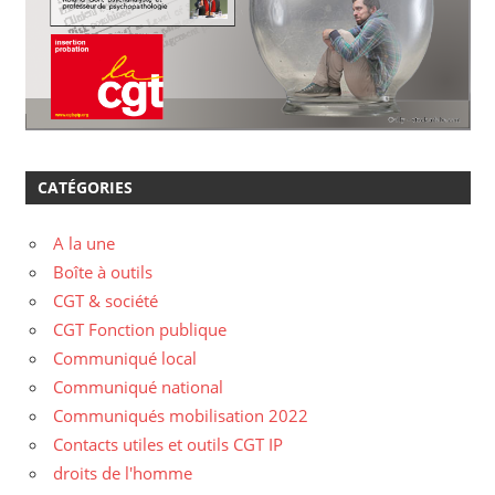
CATÉGORIES
A la une
Boîte à outils
CGT & société
CGT Fonction publique
Communiqué local
Communiqué national
Communiqués mobilisation 2022
Contacts utiles et outils CGT IP
droits de l'homme