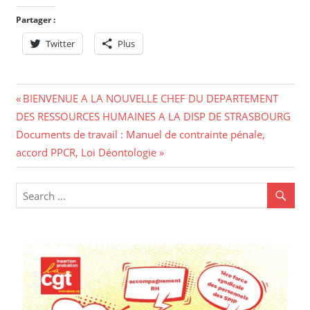
Partager :
Twitter
Plus
Navigation
Previous
BIENVENUE A LA NOUVELLE CHEF DU DEPARTEMENT
Post:
DES RESSOURCES HUMAINES A LA DISP DE STRASBOURG
de
Next
Documents de travail : Manuel de contrainte pénale,
l’article
Post:
accord PPCR, Loi Déontologie