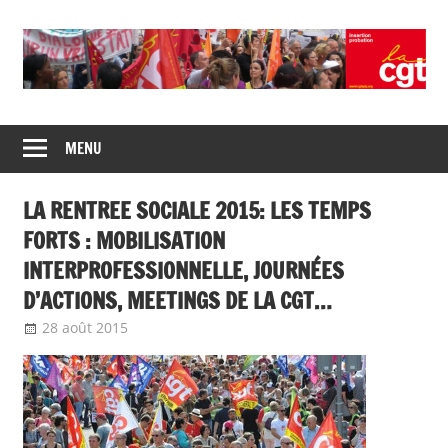
Skip
to
content
Union
CGT
de
MENU
insertion
syndicats
CGT
probation
LA RENTREE SOCIALE 2015: LES TEMPS
insertion
probation
FORTS : MOBILISATION
INTERPROFESSIONNELLE, JOURNÉES
D’ACTIONS, MEETINGS DE LA CGT…
28 août 2015
delfabsar
A la une
,
CGT Fonction publique