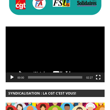
Lecteur
vidéo
00:00
02:27
SYNDICALISATION : LA CGT C’EST VOUS!