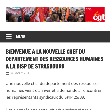
Skip
to
content
Union
CGT
de
MENU
insertion
syndicats
CGT
probation
BIENVENUE A LA NOUVELLE CHEF DU
insertion
probation
DEPARTEMENT DES RESSOURCES HUMAINES
A LA DISP DE STRASBOURG
26 août 2015
delfabsar
Communiqué local
Une nouvelle chef du département des ressources
humaines vient d’arriver et a demandé à rencontrer
les représentants syndicaux du SPIP 25/39.
Nous apprécions cette initiative même si nous