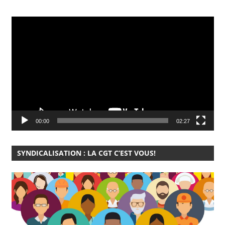
Lecteur
vidéo
00:00
02:27
SYNDICALISATION : LA CGT C’EST VOUS!