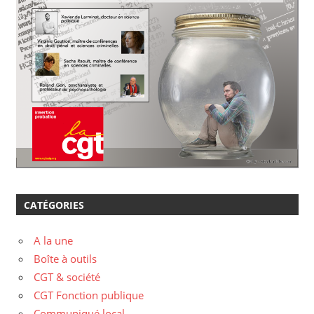
CATÉGORIES
A la une
Boîte à outils
CGT & société
CGT Fonction publique
Communiqué local