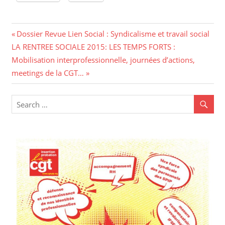
Navigation
Previous
Dossier Revue Lien Social : Syndicalisme et travail social
Next
Post:
LA RENTREE SOCIALE 2015: LES TEMPS FORTS :
de
Post:
Mobilisation interprofessionnelle, journées d’actions,
l’article
meetings de la CGT…