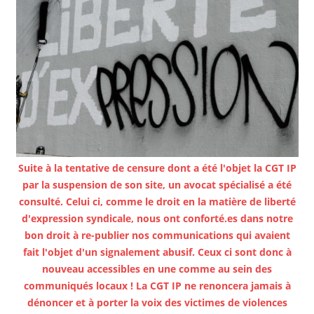
Suite à la tentative de censure dont a été l'objet la CGT IP
par la suspension de son site, un avocat spécialisé a été
consulté. Celui ci, comme le droit en la matière de liberté
d'expression syndicale, nous ont conforté.es dans notre
bon droit à re-publier nos communications qui avaient
fait l'objet d'un signalement abusif. Ceux ci sont donc à
nouveau accessibles en une comme au sein des
communiqués locaux ! La CGT IP ne renoncera jamais à
dénoncer et à porter la voix des victimes de violences