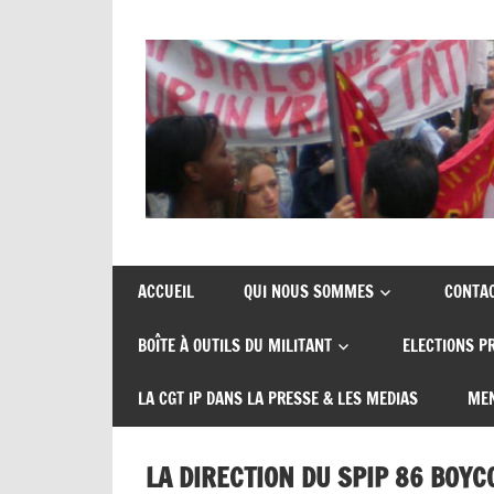
Skip
to
content
Union
CGT
de
insertion
syndicats
ACCUEIL
QUI NOUS SOMMES
CONTA
CGT
probation
BOÎTE À OUTILS DU MILITANT
ELECTIONS P
insertion
probation
LA CGT IP DANS LA PRESSE & LES MEDIAS
MEN
LA DIRECTION DU SPIP 86 BOYCO