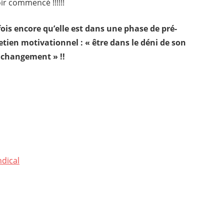
ir commencé !!!!!!
ois encore qu’elle est dans une phase de pré-
etien motivationnel : « être dans le déni de son
e changement » !!
dical