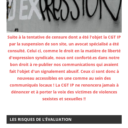
Suite à la tentative de censure dont a été l'objet la CGT IP
par la suspension de son site, un avocat spécialisé a été
consulté. Celui ci, comme le droit en la matière de liberté
d'expression syndicale, nous ont conforté.es dans notre
bon droit à re-publier nos communications qui avaient
fait l'objet d'un signalement abusif. Ceux ci sont donc à
nouveau accessibles en une comme au sein des
communiqués locaux ! La CGT IP ne renoncera jamais à
dénoncer et à porter la voix des victimes de violences
sexistes et sexuelles !!
LES RISQUES DE L’ÉVALUATION