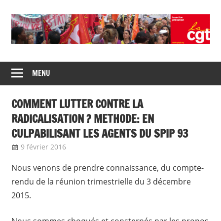
Skip
to
content
Union
CGT
de
MENU
insertion
syndicats
CGT
probation
COMMENT LUTTER CONTRE LA
insertion
probation
RADICALISATION ? METHODE: EN
CULPABILISANT LES AGENTS DU SPIP 93
9 février 2016
delfabsar
Communiqué local
Nous venons de prendre connaissance, du compte-
rendu de la réunion trimestrielle du 3 décembre
2015.
Nous sommes choqués et consternés par les propos