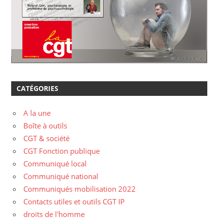
CATÉGORIES
A la une
Boîte à outils
CGT & société
CGT Fonction publique
Communiqué local
Communiqué national
Communiqués mobilisation 2022
Contacts utiles et outils CGT IP
droits de l'homme