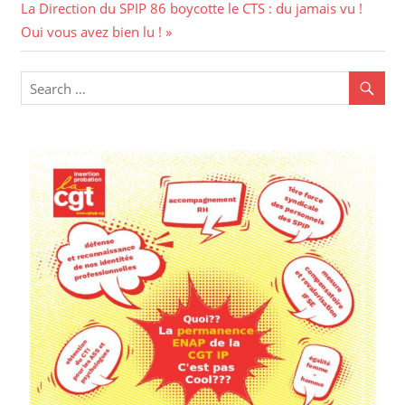
Next
Post:
La Direction du SPIP 86 boycotte le CTS : du jamais vu !
de
Post:
Oui vous avez bien lu !
l’article