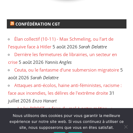
CONFÉDÉRATION CGT
Élan collectif (10-11) - Max Schmeling, ou l’art de
l’esquive face à Hitler
5 août 2026
Sarah Delattre
Derrière les fermetures de librairies, un secteur en
crise
5 août 2026
Yannis Angles
Ceuta, ou le fantasme d'une submersion migratoire
5
août 2026
Sarah Delattre
Attaques anti-écolos, haine anti-féministes, racisme :
face aux incendies, les délires de l'extrême droite
31
juillet 2026
Enzo Hanart
« La loi RIPOST va faire du mal à notre métier » :
Nous utilisons des cookies pour vous garantir la meilleure
entretien avec le policier Anthony Caillé
30 juillet 2026
expérience sur notre site web. Si vous continuez à utiliser ce
Enzo Hanart
site, nous supposerons que vous en êtes satisfait.