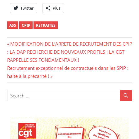
Twitter
Plus
ASS
CPIP
RETRAITES
Navigation
Previous
MODIFICATION DE L’ARRETE DE RECRUTEMENT DES CPIP
Post:
: LA DAP RECHERCHE DE NOUVEAUX PROFILS ! LA CGT
de
RAPPELLE SES FONDAMENTAUX !
l’article
Next
Recrutement exceptionnel de contractuels dans les SPIP :
Post:
halte à la précarité !