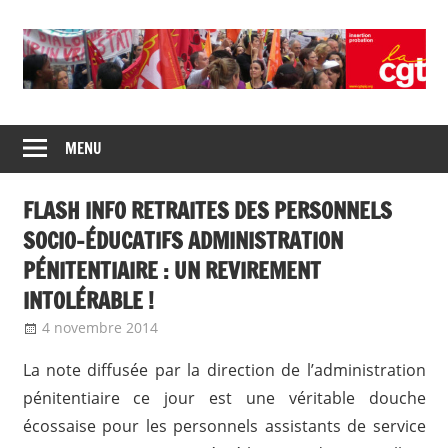
Skip
to
content
Union
CGT
de
MENU
insertion
syndicats
CGT
probation
FLASH INFO RETRAITES DES PERSONNELS
insertion
probation
SOCIO-ÉDUCATIFS ADMINISTRATION
PÉNITENTIAIRE : UN REVIREMENT
INTOLÉRABLE !
4 novembre 2014
delfabsar
Communiqué national
La note diffusée par la direction de l’administration
pénitentiaire ce jour est une véritable douche
écossaise pour les personnels assistants de service