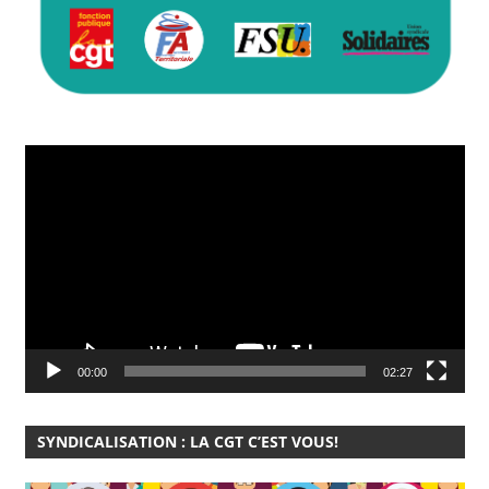
Lecteur
vidéo
00:00
02:27
SYNDICALISATION : LA CGT C’EST VOUS!