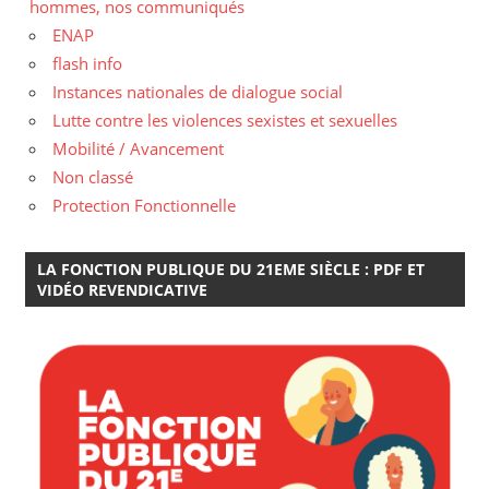
hommes, nos communiqués
ENAP
flash info
Instances nationales de dialogue social
Lutte contre les violences sexistes et sexuelles
Mobilité / Avancement
Non classé
Protection Fonctionnelle
LA FONCTION PUBLIQUE DU 21EME SIÈCLE : PDF ET
VIDÉO REVENDICATIVE