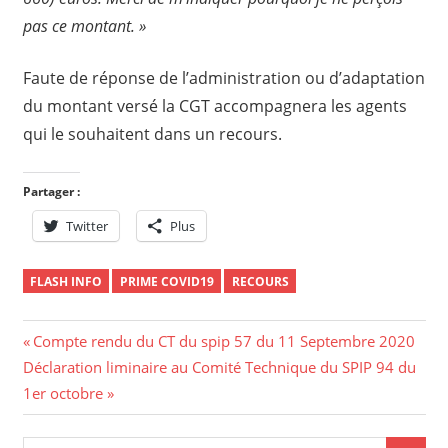
pas ce montant. »
Faute de réponse de l’administration ou d’adaptation
du montant versé la CGT accompagnera les agents
qui le souhaitent dans un recours.
Partager :
Twitter
Plus
FLASH INFO
PRIME COVID19
RECOURS
Navigation
Previous
Compte rendu du CT du spip 57 du 11 Septembre 2020
Next
Post:
Déclaration liminaire au Comité Technique du SPIP 94 du
de
Post:
1er octobre
l’article