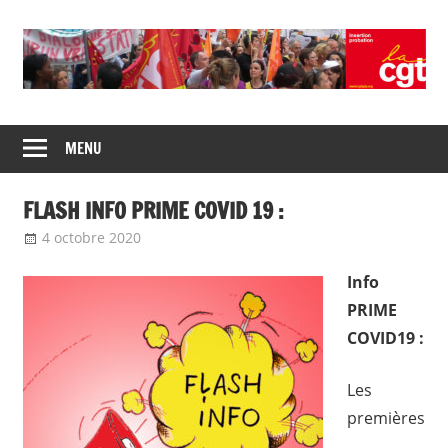
Skip
to
content
Union
CGT
de
MENU
insertion
syndicats
CGT
probation
FLASH INFO PRIME COVID 19 :
insertion
probation
4 octobre 2020
delfabsar
Non classé
Info
PRIME
COVID19 :
Les
premières