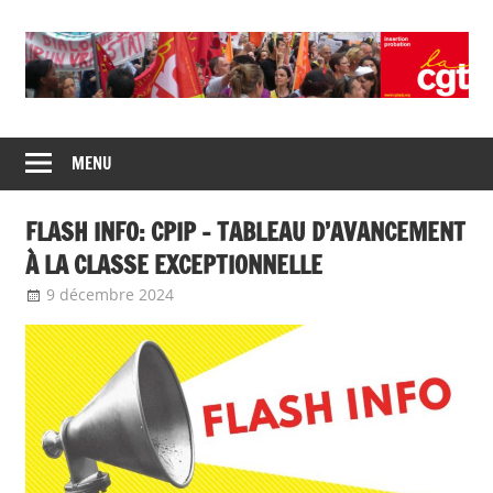
Union
CGT
de
MENU
insertion
syndicats
CGT
probation
FLASH INFO: CPIP – TABLEAU D’AVANCEMENT
insertion
probation
À LA CLASSE EXCEPTIONNELLE
9 décembre 2024
delfabsar
A la une
,
Communiqué national
,
flash
info
,
Mobilité / Avancement