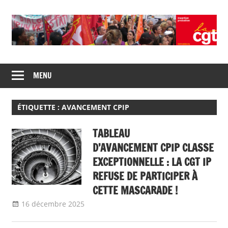
Skip
to
content
Union
CGT
de
MENU
insertion
syndicats
CGT
probation
insertion
ÉTIQUETTE :
AVANCEMENT CPIP
probation
TABLEAU
D’AVANCEMENT CPIP CLASSE
EXCEPTIONNELLE : LA CGT IP
REFUSE DE PARTICIPER À
CETTE MASCARADE !
16 décembre 2025
delfabsar
A la une
,
Communiqué national
,
Mobilité / Avancement