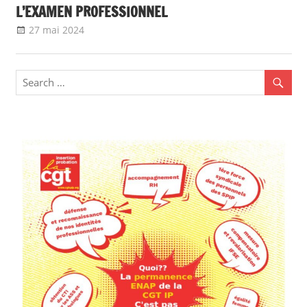
L’EXAMEN PROFESSIONNEL
27 mai 2024
delfabsar
A la une
,
Communiqué national