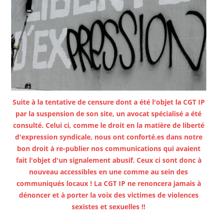
Suite à la tentative de censure dont a été l'objet la CGT IP
par la suspension de son site, un avocat spécialisé a été
consulté. Celui ci, comme le droit en la matière de liberté
d'expression syndicale, nous ont conforté.es dans notre
bon droit à re-publier nos communications qui avaient
fait l'objet d'un signalement abusif. Ceux ci sont donc à
nouveau accessibles en une comme au sein des
communiqués locaux ! La CGT IP ne renoncera jamais à
dénoncer et à porter la voix des victimes de violences
sexistes et sexuelles !!