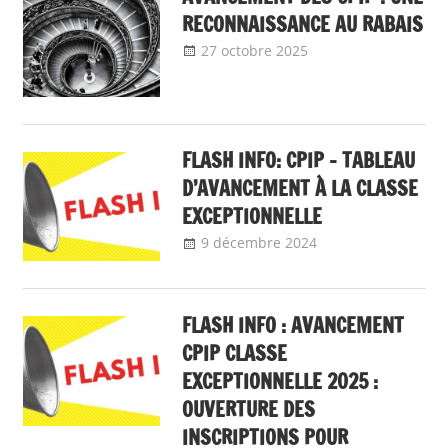
RECONNAISSANCE AU RABAIS
27 octobre 2025
delfabsar
A la une
,
Communiqué
national
,
Mobilité
/ Avancement
FLASH INFO: CPIP – TABLEAU
D’AVANCEMENT À LA CLASSE
EXCEPTIONNELLE
9 décembre 2024
delfabsar
A la une
,
Communiqué
national
,
flash
info
,
Mobilité /
FLASH INFO : AVANCEMENT
Avancement
CPIP CLASSE
EXCEPTIONNELLE 2025 :
OUVERTURE DES
INSCRIPTIONS POUR