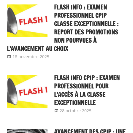
FLASH INFO : EXAMEN
PROFESSIONNEL CPIP
CLASSE EXCEPTIONNELLE :
REPORT DES PROMOTIONS
NON POURVUES À
L’AVANCEMENT AU CHOIX
18 novembre 2025
delfabsar
A la une
,
Communiqué national
,
Mobilité / Avancement
FLASH INFO CPIP : EXAMEN
PROFESSIONNEL POUR
L’ACCÈS À LA CLASSE
EXCEPTIONNELLE
28 octobre 2025
delfabsar
A la une
,
Communiqué
national
,
Mobilité
AVANCEMENT DES CPIP : UNE
/ Avancement