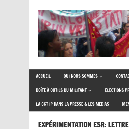
Union
CGT
de
insertion
syndicats
ACCUEIL
QUI NOUS SOMMES
CONTA
CGT
probation
BOÎTE À OUTILS DU MILITANT
ELECTIONS P
insertion
probation
LA CGT IP DANS LA PRESSE & LES MEDIAS
MEN
EXPÉRIMENTATION ESR: LETTRE