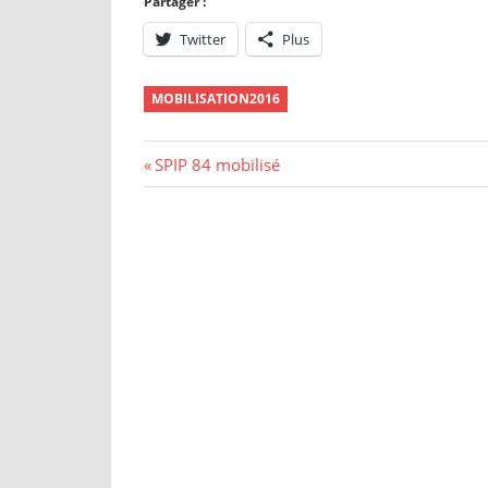
Partager :
Twitter
Plus
MOBILISATION2016
Navigation
Previous
SPIP 84 mobilisé
Post:
de
l’article