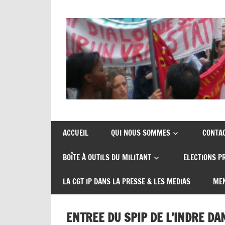
Skip
to
content
Union
CGT
de
insertion
syndicats
ACCUEIL
QUI NOUS SOMMES
CONTA
CGT
probation
BOÎTE À OUTILS DU MILITANT
ELECTIONS P
insertion
probation
LA CGT IP DANS LA PRESSE & LES MEDIAS
MEN
ENTREE DU SPIP DE L’INDRE D