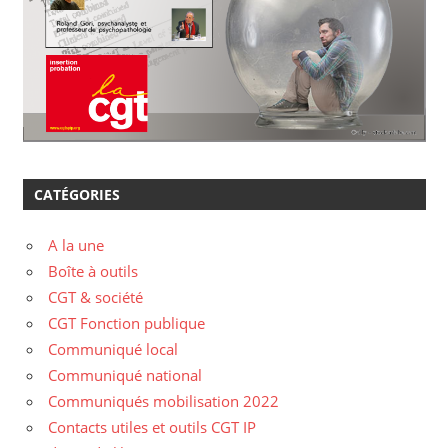
CATÉGORIES
A la une
Boîte à outils
CGT & société
CGT Fonction publique
Communiqué local
Communiqué national
Communiqués mobilisation 2022
Contacts utiles et outils CGT IP