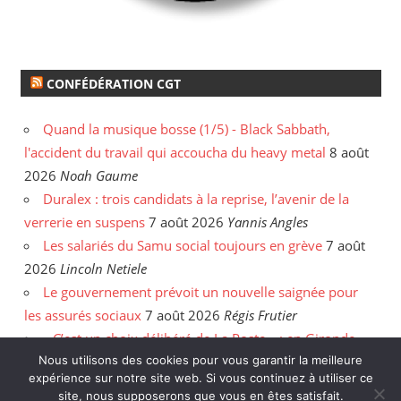
CONFÉDÉRATION CGT
Quand la musique bosse (1/5) - Black Sabbath,
l'accident du travail qui accoucha du heavy metal
8 août
2026
Noah Gaume
Duralex : trois candidats à la reprise, l’avenir de la
verrerie en suspens
7 août 2026
Yannis Angles
Les salariés du Samu social toujours en grève
7 août
2026
Lincoln Netiele
Le gouvernement prévoit un nouvelle saignée pour
les assurés sociaux
7 août 2026
Régis Frutier
« C’est un choix délibéré de La Poste » : en Gironde,
les postiers sommés de rattraper leurs heures
6 août
Nous utilisons des cookies pour vous garantir la meilleure
expérience sur notre site web. Si vous continuez à utiliser ce
2026
Yannis Angles
site, nous supposerons que vous en êtes satisfait.