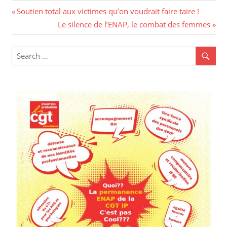
Navigation
Previous
Soutien total aux victimes qu’on voudrait faire taire !
Post:
Next
Le silence de l’ENAP, le combat des femmes
de
Post:
l’article