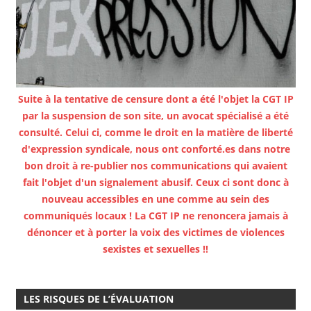
Suite à la tentative de censure dont a été l'objet la CGT IP
par la suspension de son site, un avocat spécialisé a été
consulté. Celui ci, comme le droit en la matière de liberté
d'expression syndicale, nous ont conforté.es dans notre
bon droit à re-publier nos communications qui avaient
fait l'objet d'un signalement abusif. Ceux ci sont donc à
nouveau accessibles en une comme au sein des
communiqués locaux ! La CGT IP ne renoncera jamais à
dénoncer et à porter la voix des victimes de violences
sexistes et sexuelles !!
LES RISQUES DE L’ÉVALUATION