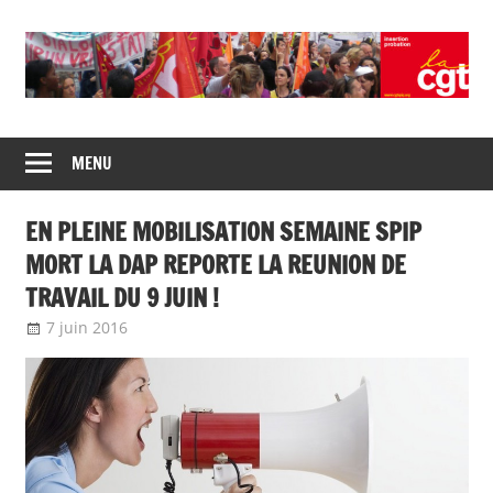
Skip
to
content
Union
CGT
de
MENU
insertion
syndicats
CGT
probation
EN PLEINE MOBILISATION SEMAINE SPIP
insertion
probation
MORT LA DAP REPORTE LA REUNION DE
TRAVAIL DU 9 JUIN !
7 juin 2016
delfabsar
Communiqué national