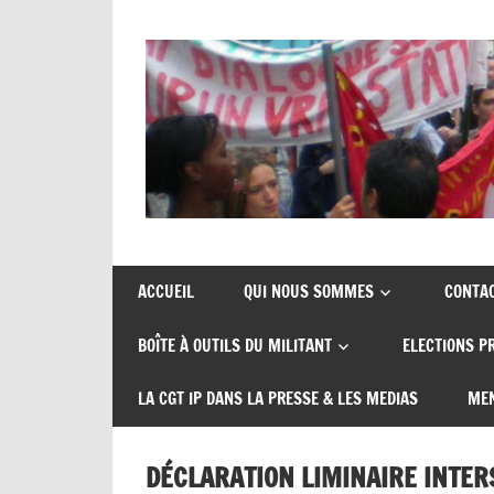
Skip
to
content
Union
CGT
de
insertion
syndicats
ACCUEIL
QUI NOUS SOMMES
CONTA
CGT
probation
BOÎTE À OUTILS DU MILITANT
ELECTIONS P
insertion
probation
LA CGT IP DANS LA PRESSE & LES MEDIAS
MEN
DÉCLARATION LIMINAIRE INTER