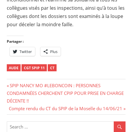
collègues visés par les inspections, ainsi qu’à tous les
collègues dont les dossiers sont examinés à la loupe
pour déceler la moindre faille.
Partager :
Twitter
Plus
AUDE
CGT SPIP 11
CT
Navigation
Previous
SPIP NANCY MO #LEBONCOIN : PERSONNES
Post:
CONDAMNÉES CHERCHENT CPIP POUR PRISE EN CHARGE
de
DÉCENTE !!
l’article
Next
Compte rendu du CT du SPIP de la Moselle du 14/06/21
Post: