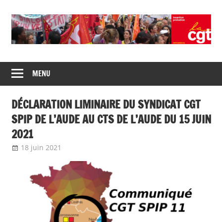
Skip
to
content
Union
CGT
de
MENU
insertion
syndicats
CGT
probation
DÉCLARATION LIMINAIRE DU SYNDICAT CGT
insertion
probation
SPIP DE L’AUDE AU CTS DE L’AUDE DU 15 JUIN
2021
18 juin 2021
delfabsar
Communiqué local