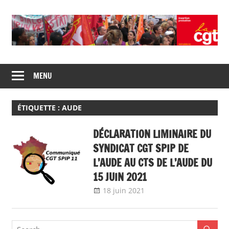
Skip
to
content
Union
CGT
de
MENU
insertion
syndicats
CGT
probation
insertion
ÉTIQUETTE :
AUDE
probation
DÉCLARATION LIMINAIRE DU
SYNDICAT CGT SPIP DE
L’AUDE AU CTS DE L’AUDE DU
15 JUIN 2021
18 juin 2021
delfabsar
Communiqué local