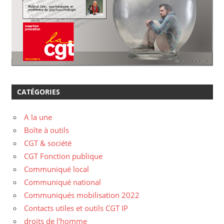
CATÉGORIES
A la une
Boîte à outils
CGT & société
CGT Fonction publique
Communiqué local
Communiqué national
Communiqués mobilisation 2022
Contacts utiles et outils CGT IP
droits de l'homme