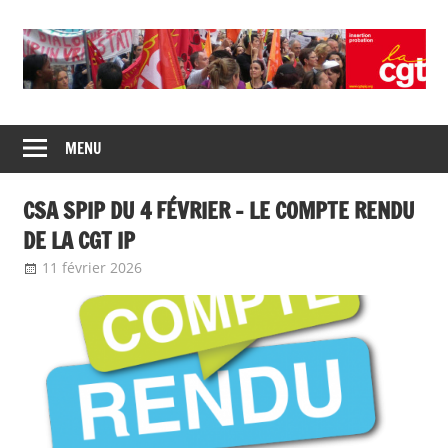
Union
CGT
de
MENU
insertion
syndicats
CGT
probation
CSA SPIP DU 4 FÉVRIER – LE COMPTE RENDU
insertion
probation
DE LA CGT IP
11 février 2026
delfabsar
A la une
,
Communiqué national