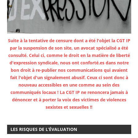
Suite à la tentative de censure dont a été l'objet la CGT IP
par la suspension de son site, un avocat spécialisé a été
consulté. Celui ci, comme le droit en la matière de liberté
d'expression syndicale, nous ont conforté.es dans notre
bon droit à re-publier nos communications qui avaient
fait l'objet d'un signalement abusif. Ceux ci sont donc à
nouveau accessibles en une comme au sein des
communiqués locaux ! La CGT IP ne renoncera jamais à
dénoncer et à porter la voix des victimes de violences
sexistes et sexuelles !!
LES RISQUES DE L’ÉVALUATION