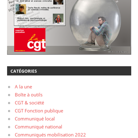
CATÉGORIES
A la une
Boîte à outils
CGT & société
CGT Fonction publique
Communiqué local
Communiqué national
Communiqués mobilisation 2022