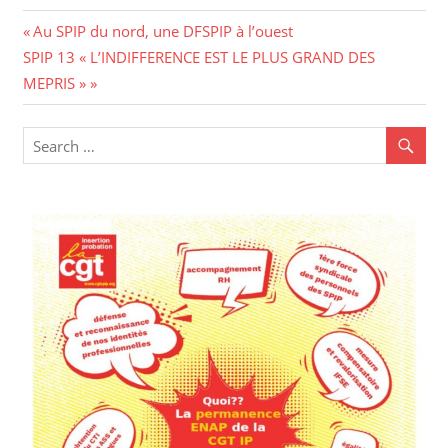
Navigation
Previous
Au SPIP du nord, une DFSPIP à l’ouest
Next
Post:
SPIP 13 « L’INDIFFERENCE EST LE PLUS GRAND DES
de
Post:
MEPRIS »
l’article