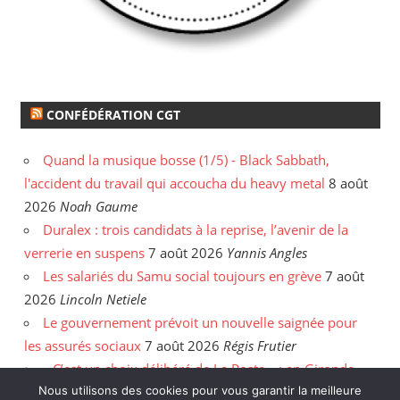
CONFÉDÉRATION CGT
Quand la musique bosse (1/5) - Black Sabbath,
l'accident du travail qui accoucha du heavy metal
8 août
2026
Noah Gaume
Duralex : trois candidats à la reprise, l’avenir de la
verrerie en suspens
7 août 2026
Yannis Angles
Les salariés du Samu social toujours en grève
7 août
2026
Lincoln Netiele
Le gouvernement prévoit un nouvelle saignée pour
les assurés sociaux
7 août 2026
Régis Frutier
« C’est un choix délibéré de La Poste » : en Gironde,
Nous utilisons des cookies pour vous garantir la meilleure
les postiers sommés de rattraper leurs heures
6 août