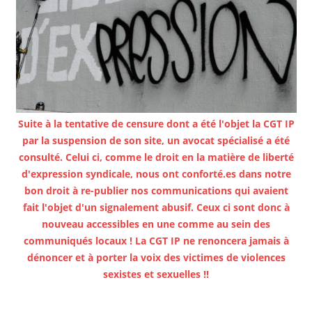
Suite à la tentative de censure dont a été l'objet la CGT IP
par la suspension de son site, un avocat spécialisé a été
consulté. Celui ci, comme le droit en la matière de liberté
d'expression syndicale, nous ont conforté.es dans notre
bon droit à re-publier nos communications qui avaient
fait l'objet d'un signalement abusif. Ceux ci sont donc à
nouveau accessibles en une comme au sein des
communiqués locaux ! La CGT IP ne renoncera jamais à
dénoncer et à porter la voix des victimes de violences
sexistes et sexuelles !!