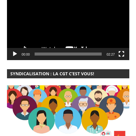
vidéo
00:00
02:27
SYNDICALISATION : LA CGT C’EST VOUS!