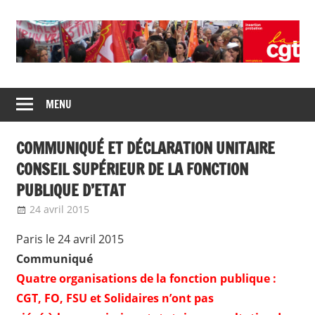
Skip
to
content
Union
CGT
de
MENU
insertion
syndicats
CGT
probation
COMMUNIQUÉ ET DÉCLARATION UNITAIRE
insertion
probation
CONSEIL SUPÉRIEUR DE LA FONCTION
PUBLIQUE D’ETAT
24 avril 2015
delfabsar
CGT Fonction publique
Paris le 24 avril 2015
Communiqué
Quatre organisations de la fonction publique :
CGT, FO, FSU et Solidaires n’ont pas