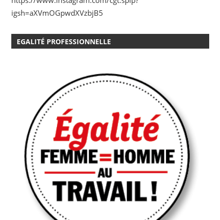
https://www.instagram.com/cgt.spip?
igsh=aXVmOGpwdXVzbjB5
EGALITÉ PROFESSIONNELLE