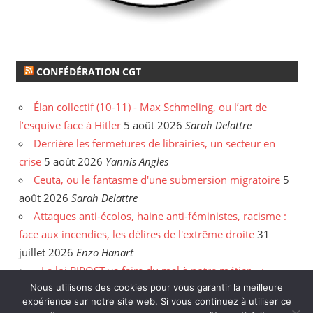
CONFÉDÉRATION CGT
Élan collectif (10-11) - Max Schmeling, ou l’art de
l’esquive face à Hitler
5 août 2026
Sarah Delattre
Derrière les fermetures de librairies, un secteur en
crise
5 août 2026
Yannis Angles
Ceuta, ou le fantasme d'une submersion migratoire
5
août 2026
Sarah Delattre
Attaques anti-écolos, haine anti-féministes, racisme :
face aux incendies, les délires de l'extrême droite
31
juillet 2026
Enzo Hanart
« La loi RIPOST va faire du mal à notre métier » :
entretien avec le policier Anthony Caillé
30 juillet 2026
Nous utilisons des cookies pour vous garantir la meilleure
expérience sur notre site web. Si vous continuez à utiliser ce
Enzo Hanart