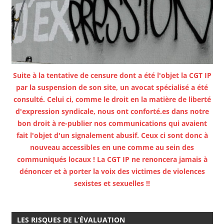
Suite à la tentative de censure dont a été l'objet la CGT IP
par la suspension de son site, un avocat spécialisé a été
consulté. Celui ci, comme le droit en la matière de liberté
d'expression syndicale, nous ont conforté.es dans notre
bon droit à re-publier nos communications qui avaient
fait l'objet d'un signalement abusif. Ceux ci sont donc à
nouveau accessibles en une comme au sein des
communiqués locaux ! La CGT IP ne renoncera jamais à
dénoncer et à porter la voix des victimes de violences
sexistes et sexuelles !!
LES RISQUES DE L’ÉVALUATION