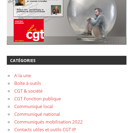
CATÉGORIES
A la une
Boîte à outils
CGT & société
CGT Fonction publique
Communiqué local
Communiqué national
Communiqués mobilisation 2022
Contacts utiles et outils CGT IP