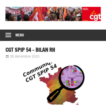
Union
CGT
de
MENU
insertion
syndicats
CGT
probation
CGT SPIP 54 – BILAN RH
insertion
probation
30 décembre 2025
delfabsar
Communiqué local