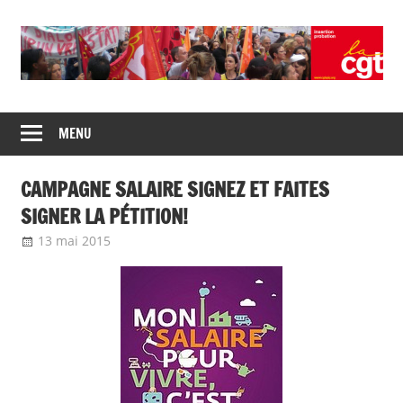
Skip
to
content
Union
CGT
de
MENU
insertion
syndicats
CGT
probation
CAMPAGNE SALAIRE SIGNEZ ET FAITES
insertion
probation
SIGNER LA PÉTITION!
13 mai 2015
delfabsar
CGT Fonction publique