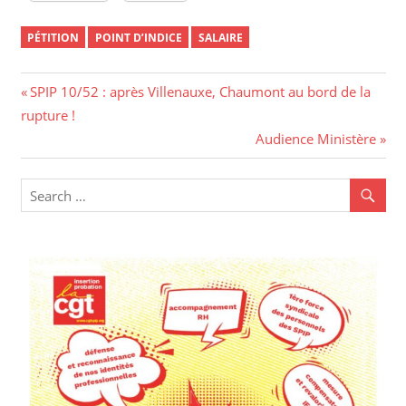
PÉTITION
POINT D’INDICE
SALAIRE
Navigation
Previous
SPIP 10/52 : après Villenauxe, Chaumont au bord de la
Post:
rupture !
de
Next
Audience Ministère
l’article
Post: