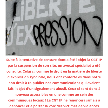
Suite à la tentative de censure dont a été l'objet la CGT IP
par la suspension de son site, un avocat spécialisé a été
consulté. Celui ci, comme le droit en la matière de liberté
d'expression syndicale, nous ont conforté.es dans notre
bon droit à re-publier nos communications qui avaient
fait l'objet d'un signalement abusif. Ceux ci sont donc à
nouveau accessibles en une comme au sein des
communiqués locaux ! La CGT IP ne renoncera jamais à
dénoncer et à porter la voix des victimes de violences