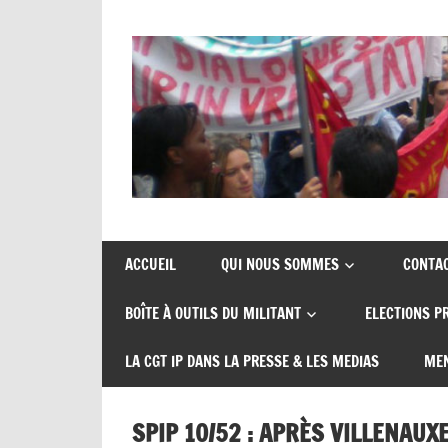
Skip
to
content
Union
CGT
de
insertion
syndicats
ACCUEIL
QUI NOUS SOMMES
CONTA
CGT
probation
BOÎTE À OUTILS DU MILITANT
ELECTIONS P
insertion
probation
LA CGT IP DANS LA PRESSE & LES MEDIAS
MEN
SPIP 10/52 : APRÈS VILLENAUX