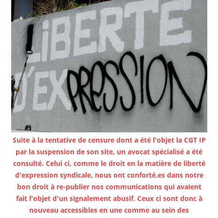
Suite à la tentative de censure dont a été l'objet la CGT IP
par la suspension de son site, un avocat spécialisé a été
consulté. Celui ci, comme le droit en la matière de liberté
d'expression syndicale, nous ont conforté.es dans notre
bon droit à re-publier nos communications qui avaient
fait l'objet d'un signalement abusif. Ceux ci sont donc à
nouveau accessibles en une comme au sein des