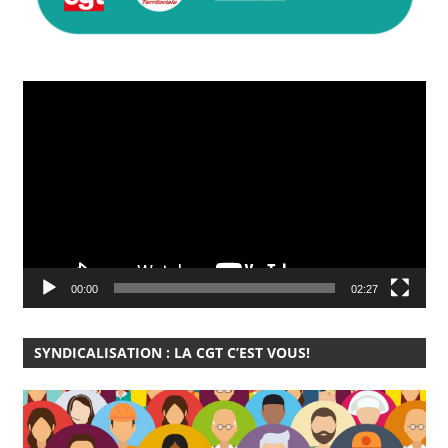
Lecteur
vidéo
00:00
02:27
SYNDICALISATION : LA CGT C’EST VOUS!