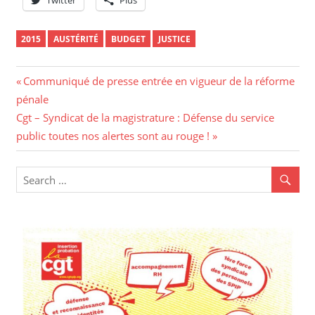
2015
AUSTÉRITÉ
BUDGET
JUSTICE
Navigation
Previous
Communiqué de presse entrée en vigueur de la réforme
Post:
pénale
de
Next
Cgt – Syndicat de la magistrature : Défense du service
l’article
Post:
public toutes nos alertes sont au rouge !