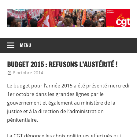
Skip
to
content
Union
CGT
de
MENU
insertion
syndicats
CGT
probation
BUDGET 2015 : REFUSONS L’AUSTÉRITÉ !
insertion
probation
8 octobre 2014
delfabsar
Communiqué national
Le budget pour l’année 2015 a été présenté mercredi
1er octobre dans les grandes lignes par le
gouvernement et également au ministère de la
justice et à la direction de l’administration
pénitentiaire.
La CGT dénonce les choix politiques effectués qui