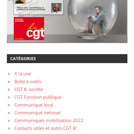
CATÉGORIES
A la une
Boîte à outils
CGT & société
CGT Fonction publique
Communiqué local
Communiqué national
Communiqués mobilisation 2022
Contacts utiles et outils CGT IP