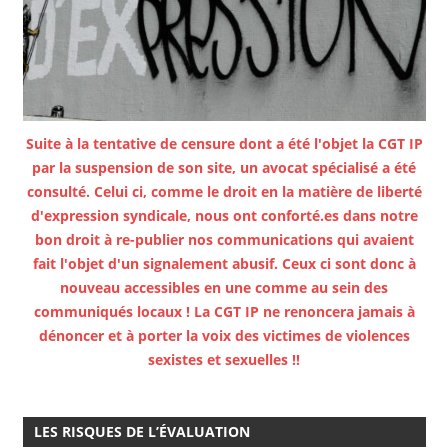
Suite à la tentative de censure dont a été l'objet la CGT IP
par la suspension de son site, un avocat spécialisé a été
consulté. Celui ci, comme le droit en la matière de liberté
d'expression syndicale, nous ont conforté.es dans notre
bon droit à re-publier nos communications qui avaient
fait l'objet d'un signalement abusif. Ceux ci sont donc à
nouveau accessibles en une comme au sein des
communiqués locaux ! La CGT IP ne renoncera jamais à
dénoncer et à porter la voix des victimes de violences
sexistes et sexuelles !!
LES RISQUES DE L’ÉVALUATION