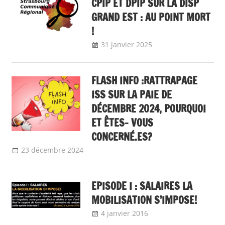
CPIP ET DPIP SUR LA DISP
GRAND EST : AU POINT MORT
!
31 janvier 2025
delfabsar
Communiqué
local
FLASH INFO :RATTRAPAGE
ISS SUR LA PAIE DE
DÉCEMBRE 2024, POURQUOI
ET ÊTES- VOUS
CONCERNÉ.ES?
23 décembre 2024
delfabsar
A la une
,
Communiqué national
,
flash info
EPISODE I : SALAIRES LA
MOBILISATION S’IMPOSE!
4 janvier 2016
delfabsar
A la une
,