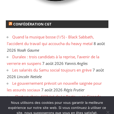
CONFÉDÉRATION CGT
Quand la musique bosse (1/5) - Black Sabbath,
l'accident du travail qui accoucha du heavy metal
8 août
2026
Noah Gaume
Duralex : trois candidats à la reprise, l’avenir de la
verrerie en suspens
7 août 2026
Yannis Angles
Les salariés du Samu social toujours en grève
7 août
2026
Lincoln Netiele
Le gouvernement prévoit un nouvelle saignée pour
les assurés sociaux
7 août 2026
Régis Frutier
« C’est un choix délibéré de La Poste » : en Gironde,
Nous utilisons des cookies pour vous garantir la meilleure
les postiers sommés de rattraper leurs heures
6 août
expérience sur notre site web. Si vous continuez à utiliser ce
2026
Yannis Angles
site, nous supposerons que vous en êtes satisfait.