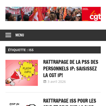
Skip
to
content
Union
CGT
de
MENU
insertion
syndicats
CGT
probation
insertion
ÉTIQUETTE :
ISS
probation
RATTRAPAGE DE LA PSS DES
PERSONNELS IP: SAISISSEZ
LA CGT IP!
3 avril 2026
delfabsar
A la une
,
Communiqué national
RATTRAPAGE ISS POUR LES