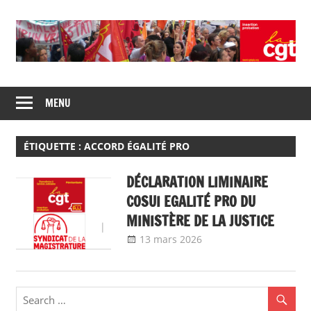
Skip
to
content
Union
CGT
de
MENU
insertion
syndicats
CGT
probation
insertion
ÉTIQUETTE :
ACCORD ÉGALITÉ PRO
probation
DÉCLARATION LIMINAIRE
COSUI EGALITÉ PRO DU
MINISTÈRE DE LA JUSTICE
13 mars 2026
delfabsar
Communiqué
national