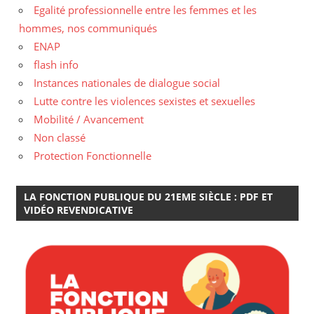
Egalité professionnelle entre les femmes et les
hommes, nos communiqués
ENAP
flash info
Instances nationales de dialogue social
Lutte contre les violences sexistes et sexuelles
Mobilité / Avancement
Non classé
Protection Fonctionnelle
LA FONCTION PUBLIQUE DU 21EME SIÈCLE : PDF ET
VIDÉO REVENDICATIVE