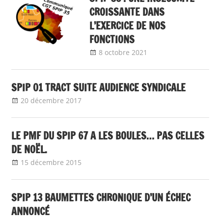
CROISSANTE DANS
L’EXERCICE DE NOS
FONCTIONS
8 octobre 2021
delfabsar
Communiqué
local
SPIP 01 TRACT SUITE AUDIENCE SYNDICALE
20 décembre 2017
delfabsar
Communiqué local
LE PMF DU SPIP 67 A LES BOULES… PAS CELLES
DE NOËL.
15 décembre 2015
delfabsar
Communiqué local
SPIP 13 BAUMETTES CHRONIQUE D’UN ÉCHEC
ANNONCÉ