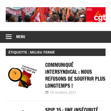
Skip
to
content
Union
CGT
de
MENU
insertion
syndicats
CGT
probation
insertion
ÉTIQUETTE :
MILIEU FERMÉ
probation
COMMUNIQUÉ
INTERSYNDICAL : NOUS
REFUSONS DE SOUFFRIR PLUS
LONGTEMPS !
18 octobre 2021
delfabsar
Communiqué
local
SPIP 35 : UNE INSÉCURITÉ