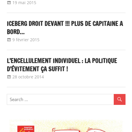
19 mai 2015
delfabsar
Communiqué local
ICEBERG DROIT DEVANT !!! PLUS DE CAPITAINE A
BORD…
9 février 2015
delfabsar
Communiqué local
L’ENCELLULEMENT INDIVIDUEL : LA POLITIQUE
D’ÉVITEMENT ÇA SUFFIT !
28 octobre 2014
delfabsar
Communiqué national