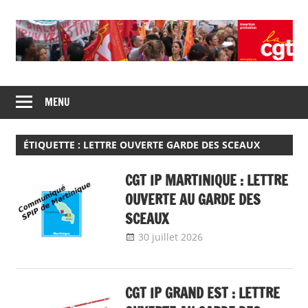
Skip
to
content
Union
CGT
de
MENU
insertion
syndicats
CGT
probation
insertion
ÉTIQUETTE :
LETTRE OUVERTE GARDE DES SCEAUX
probation
CGT IP MARTINIQUE : LETTRE
OUVERTE AU GARDE DES
SCEAUX
30 juillet 2026
delfabsar
Communiqué
local
CGT IP GRAND EST : LETTRE