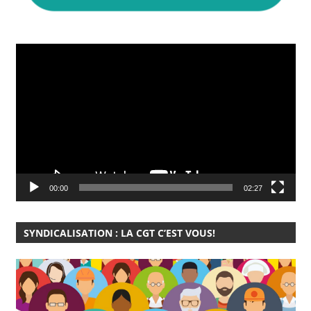
Lecteur
vidéo
00:00
02:27
SYNDICALISATION : LA CGT C’EST VOUS!