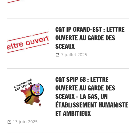
local
CGT IP GRAND-EST : LETTRE
OUVERTE AU GARDE DES
SCEAUX
7 juillet 2025
delfabsar
A la une
,
Communiqué local
CGT SPIP 68 : LETTRE
OUVERTE AU GARDE DES
SCEAUX – LA SAS, UN
ÉTABLISSEMENT HUMANISTE
ET AMBITIEUX
13 juin 2025
delfabsar
Communiqué local