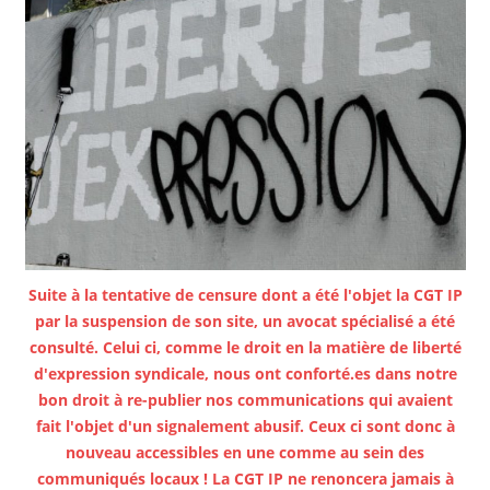
Suite à la tentative de censure dont a été l'objet la CGT IP
par la suspension de son site, un avocat spécialisé a été
consulté. Celui ci, comme le droit en la matière de liberté
d'expression syndicale, nous ont conforté.es dans notre
bon droit à re-publier nos communications qui avaient
fait l'objet d'un signalement abusif. Ceux ci sont donc à
nouveau accessibles en une comme au sein des
communiqués locaux ! La CGT IP ne renoncera jamais à