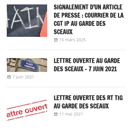
SIGNALEMENT D’UN ARTICLE
DE PRESSE : COURRIER DE LA
CGT IP AU GARDE DES
SCEAUX
15 mars 2025
delfabsar
A la une
,
Communiqué
national
LETTRE OUVERTE AU GARDE
DES SCEAUX – 7 JUIN 2021
7 juin 2021
delfabsar
A la une
,
Communiqué national
LETTRE OUVERTE DES RT TIG
AU GARDE DES SCEAUX
11 mai 2021
delfabsar
Communiqué local