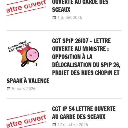
OUVERTE AU GARDE DES
SCEAUX
1 juillet 2026
delfabsar
Communiqué
local
CGT SPIP 26/07 – LETTRE
OUVERTE AU MINISTRE :
OPPOSITION À LA
DÉLOCALISATION DU SPIP 26,
PROJET DES RUES CHOPIN ET
SPAAK À VALENCE
5 mars 2026
delfabsar
Communiqué local
CGT IP 54 LETTRE OUVERTE
AU GARDE DES SCEAUX
17 octobre 2025
delfabsar
Communiqué