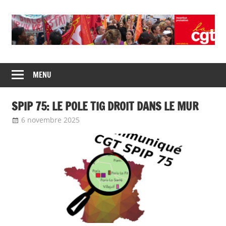
Union
CGT
de
MENU
insertion
syndicats
CGT
probation
SPIP 75: LE POLE TIG DROIT DANS LE MUR
insertion
probation
6 novembre 2025
delfabsar
Communiqué local