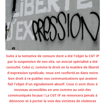
Suite à la tentative de censure dont a été l'objet la CGT IP
par la suspension de son site, un avocat spécialisé a été
consulté. Celui ci, comme le droit en la matière de liberté
d'expression syndicale, nous ont conforté.es dans notre
bon droit à re-publier nos communications qui avaient
fait l'objet d'un signalement abusif. Ceux ci sont donc à
nouveau accessibles en une comme au sein des
communiqués locaux ! La CGT IP ne renoncera jamais à
dénoncer et à porter la voix des victimes de violences