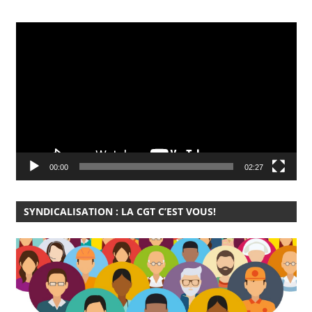
Lecteur
vidéo
00:00
02:27
SYNDICALISATION : LA CGT C’EST VOUS!