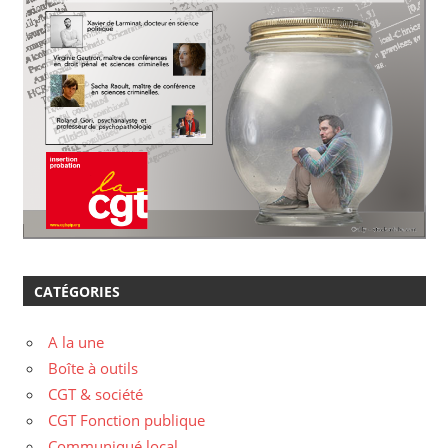
CATÉGORIES
A la une
Boîte à outils
CGT & société
CGT Fonction publique
Communiqué local