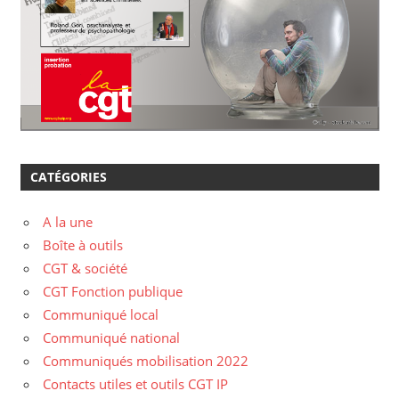
CATÉGORIES
A la une
Boîte à outils
CGT & société
CGT Fonction publique
Communiqué local
Communiqué national
Communiqués mobilisation 2022
Contacts utiles et outils CGT IP