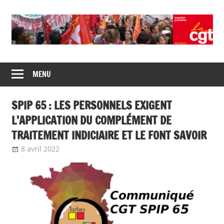
Skip
to
content
Union
CGT
de
MENU
insertion
syndicats
CGT
probation
SPIP 65 : LES PERSONNELS EXIGENT
insertion
probation
L’APPLICATION DU COMPLÉMENT DE
TRAITEMENT INDICIAIRE ET LE FONT SAVOIR
8 avril 2022
delfabsar
Communiqué local
,
Communiqués
mobilisation 2022