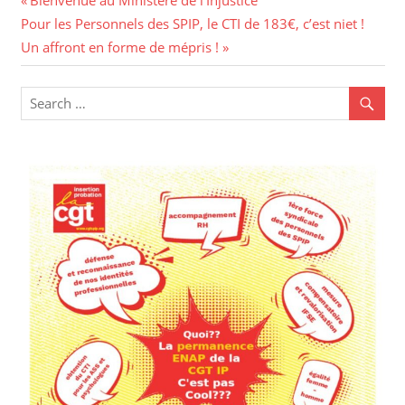
Navigation
Next
Post:
Pour les Personnels des SPIP, le CTI de 183€, c’est niet !
de
Post:
Un affront en forme de mépris !
l’article