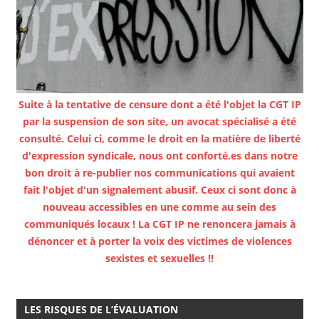
Suite à la tentative de censure dont a été l'objet la CGT IP
par la suspension de son site, un avocat spécialisé a été
consulté. Celui ci, comme le droit en la matière de liberté
d'expression syndicale, nous ont conforté.es dans notre
bon droit à re-publier nos communications qui avaient
fait l'objet d'un signalement abusif. Ceux ci sont donc à
nouveau accessibles en une comme au sein des
communiqués locaux ! La CGT IP ne renoncera jamais à
dénoncer et à porter la voix des victimes de violences
sexistes et sexuelles !!
LES RISQUES DE L’ÉVALUATION