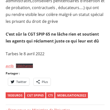
administratifs,conseillers pénitentiaires d’insertion et
de probation, contractuels , éducateurs….) qui ont
pu rendre visible leur colère malgré un statut spécial
les privant du droit de grève
C’est sûr la CGT SPIP 65 ne lâche rien et soutient
les agents qui réclament juste ce qui leur est dû
Tarbes le 8 avril 2022
avrilb
Télécharger
Partager :
Twitter
Plus
183EUROS
CGT SPIP65
CTI
MOBILISATION2022
Previous
Bienvenue au Ministère de l’Injustice