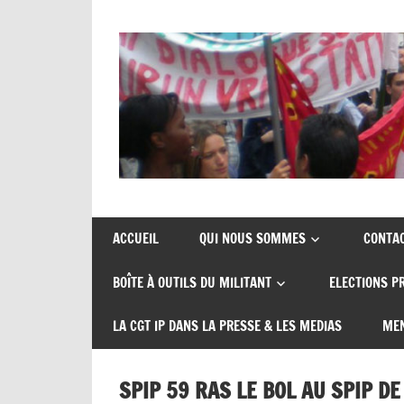
Skip
to
content
Union
CGT
de
insertion
syndicats
ACCUEIL
QUI NOUS SOMMES
CONTA
CGT
probation
BOÎTE À OUTILS DU MILITANT
ELECTIONS P
insertion
probation
LA CGT IP DANS LA PRESSE & LES MEDIAS
MEN
SPIP 59 RAS LE BOL AU SPIP DE 