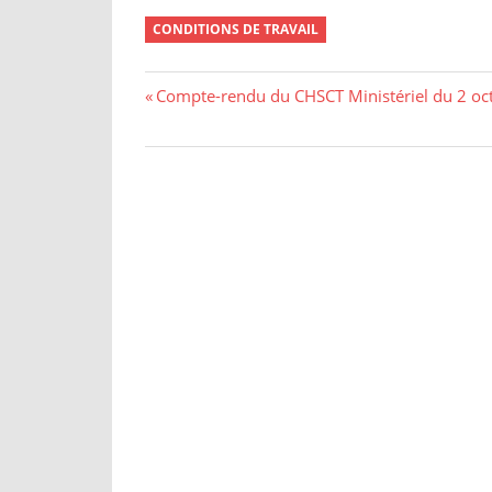
CONDITIONS DE TRAVAIL
Navigation
Previous
Compte-rendu du CHSCT Ministériel du 2 oc
Post:
de
l’article