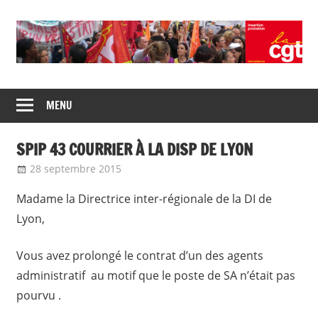
Skip
to
content
Union
CGT
de
MENU
insertion
syndicats
CGT
probation
SPIP 43 COURRIER À LA DISP DE LYON
insertion
probation
28 septembre 2015
delfabsar
Communiqué local
Madame la Directrice inter-régionale de la DI de
Lyon,
Vous avez prolongé le contrat d’un des agents
administratif au motif que le poste de SA n’était pas
pourvu .