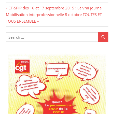
Navigation
Previous
CT-SPIP des 16 et 17 septembre 2015 : Le vrai journal !
Next
Post:
Mobilisation interprofessionnelle 8 octobre TOUTES ET
de
Post:
TOUS ENSEMBLE
l’article