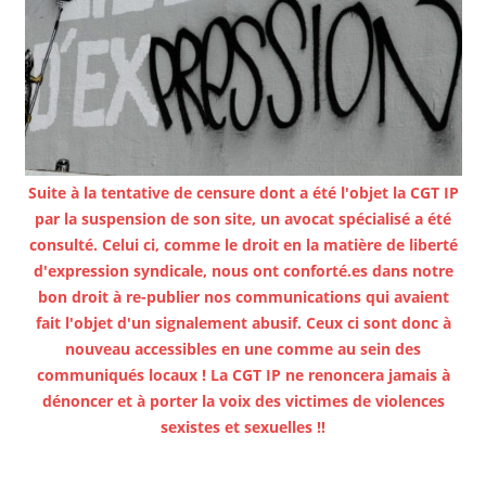
Suite à la tentative de censure dont a été l'objet la CGT IP
par la suspension de son site, un avocat spécialisé a été
consulté. Celui ci, comme le droit en la matière de liberté
d'expression syndicale, nous ont conforté.es dans notre
bon droit à re-publier nos communications qui avaient
fait l'objet d'un signalement abusif. Ceux ci sont donc à
nouveau accessibles en une comme au sein des
communiqués locaux ! La CGT IP ne renoncera jamais à
dénoncer et à porter la voix des victimes de violences
sexistes et sexuelles !!