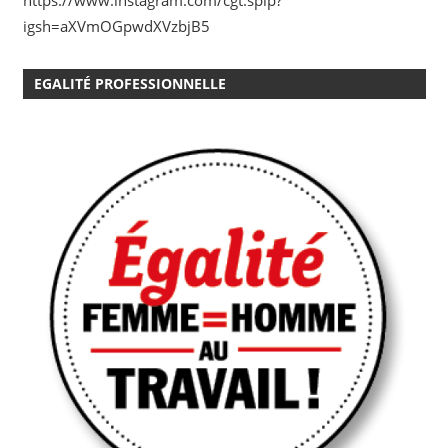
igsh=aXVmOGpwdXVzbjB5
EGALITÉ PROFESSIONNELLE