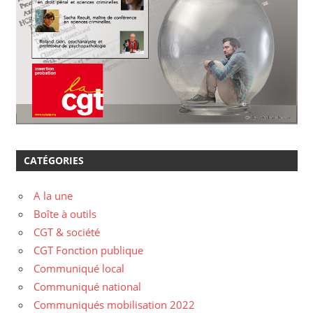
CATÉGORIES
A la une
Boîte à outils
CGT & société
CGT Fonction publique
Communiqué local
Communiqué national
Communiqués mobilisation 2022