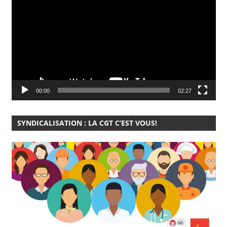
vidéo
00:00
02:27
SYNDICALISATION : LA CGT C’EST VOUS!