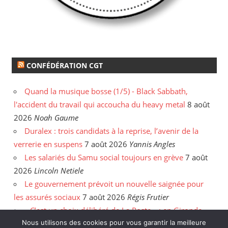
CONFÉDÉRATION CGT
Quand la musique bosse (1/5) - Black Sabbath,
l'accident du travail qui accoucha du heavy metal
8 août
2026
Noah Gaume
Duralex : trois candidats à la reprise, l’avenir de la
verrerie en suspens
7 août 2026
Yannis Angles
Les salariés du Samu social toujours en grève
7 août
2026
Lincoln Netiele
Le gouvernement prévoit un nouvelle saignée pour
les assurés sociaux
7 août 2026
Régis Frutier
« C’est un choix délibéré de La Poste » : en Gironde,
Nous utilisons des cookies pour vous garantir la meilleure
les postiers sommés de rattraper leurs heures
6 août