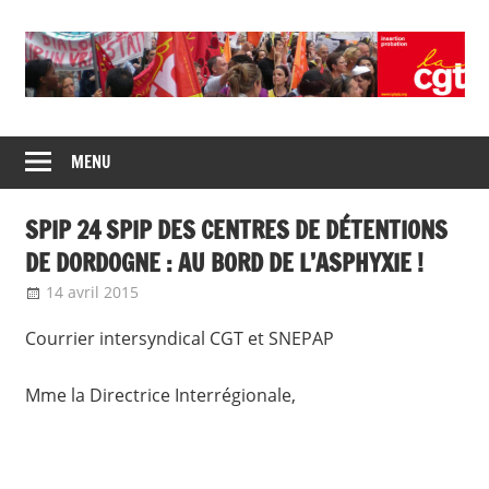
Skip
to
content
Union
CGT
de
MENU
insertion
syndicats
CGT
probation
SPIP 24 SPIP DES CENTRES DE DÉTENTIONS
insertion
probation
DE DORDOGNE : AU BORD DE L’ASPHYXIE !
14 avril 2015
delfabsar
Communiqué local
Courrier intersyndical CGT et SNEPAP
Mme la Directrice Interrégionale,