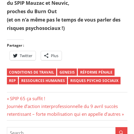
du SPIP Mauzac et Neuvic,
proches du Burn Out
(et on n’a même pas le temps de vous parler des
risques psychosociaux !)
Partager :
Twitter
Plus
CONDITIONS DE TRAVAIL
GENESIS
RÉFORME PÉNALE
REP
RESSOURCES HUMAINES
RISQUES PSYCHO SOCIAUX
Navigation
Previous
SPIP 65 ça suffit !
Next
Post:
Journée d’action interprofessionnelle du 9 avril succès
de
Post:
retentissant – forte mobilisation qui en appelle d’autres
l’article