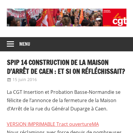
Skip
to
content
Union
CGT
de
MENU
insertion
syndicats
CGT
probation
SPIP 14 CONSTRUCTION DE LA MAISON
insertion
probation
D’ARRÊT DE CAEN : ET SI ON RÉFLÉCHISSAIT?
15 juin 2016
delfabsar
Communiqué local
La CGT Insertion et Probation Basse-Normandie se
félicite de l’annonce de la fermeture de la Maison
d’Arrêt de la rue du Général Duparge à Caen.
VERSION IMPRIMABLE Tract ouvertureMA
Nous réclamions avec force depuis de nombreuses