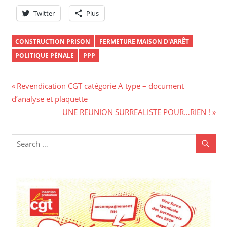
Twitter
Plus
CONSTRUCTION PRISON
FERMETURE MAISON D'ARRÊT
POLITIQUE PÉNALE
PPP
Navigation
Previous
Revendication CGT catégorie A type – document
Post:
d’analyse et plaquette
de
Next
UNE REUNION SURREALISTE POUR…RIEN !
l’article
Post: