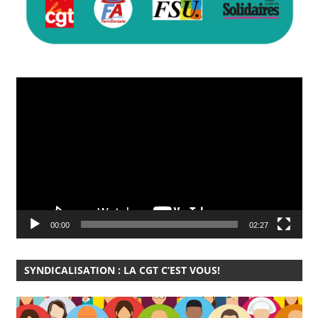
Lecteur
vidéo
00:00
02:27
SYNDICALISATION : LA CGT C’EST VOUS!