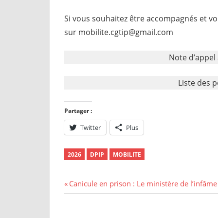
Si vous souhaitez être accompagnés et voi
sur mobilite.cgtip@gmail.com
Note d’appel
Liste des p
Partager :
Twitter
Plus
2026
DPIP
MOBILITE
Navigation
Previous
Canicule en prison : Le ministère de l’infâme
Post:
de