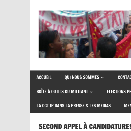
Skip
to
content
Union
CGT
de
insertion
syndicats
ACCUEIL
QUI NOUS SOMMES
CONTA
CGT
probation
BOÎTE À OUTILS DU MILITANT
ELECTIONS P
insertion
probation
LA CGT IP DANS LA PRESSE & LES MEDIAS
MEN
SECOND APPEL À CANDIDATURES