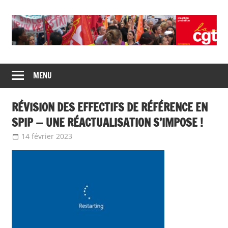
Skip
to
content
Union
CGT
de
MENU
insertion
syndicats
CGT
probation
RÉVISION DES EFFECTIFS DE RÉFÉRENCE EN
insertion
probation
SPIP — UNE RÉACTUALISATION S’IMPOSE !
14 février 2023
delfabsar
A la une
,
Communiqué national