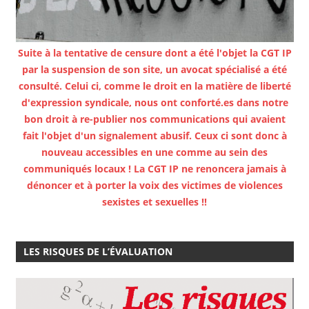
Suite à la tentative de censure dont a été l'objet la CGT IP
par la suspension de son site, un avocat spécialisé a été
consulté. Celui ci, comme le droit en la matière de liberté
d'expression syndicale, nous ont conforté.es dans notre
bon droit à re-publier nos communications qui avaient
fait l'objet d'un signalement abusif. Ceux ci sont donc à
nouveau accessibles en une comme au sein des
communiqués locaux ! La CGT IP ne renoncera jamais à
dénoncer et à porter la voix des victimes de violences
sexistes et sexuelles !!
LES RISQUES DE L’ÉVALUATION