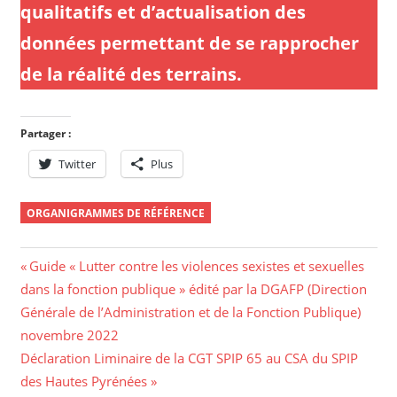
qualitatifs et d’actualisation des
données permettant de se rapprocher
de la réalité des terrains.
Partager :
Twitter
Plus
ORGANIGRAMMES DE RÉFÉRENCE
Navigation
Previous
Guide « Lutter contre les violences sexistes et sexuelles
Post:
dans la fonction publique » édité par la DGAFP (Direction
de
Générale de l’Administration et de la Fonction Publique)
l’article
novembre 2022
Next
Déclaration Liminaire de la CGT SPIP 65 au CSA du SPIP
Post:
des Hautes Pyrénées