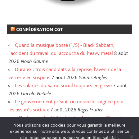
CONFÉDÉRATION CGT
Quand la musique bosse (1/5) - Black Sabbath,
l'accident du travail qui accoucha du heavy metal
8 août
2026
Noah Gaume
Duralex : trois candidats à la reprise, l’avenir de la
verrerie en suspens
7 août 2026
Yannis Angles
Les salariés du Samu social toujours en grève
7 août
2026
Lincoln Netiele
Le gouvernement prévoit un nouvelle saignée pour
les assurés sociaux
7 août 2026
Régis Frutier
« C’est un choix délibéré de La Poste » : en Gironde,
Nous utilisons des cookies pour vous garantir la meilleure
les postiers sommés de rattraper leurs heures
6 août
expérience sur notre site web. Si vous continuez à utiliser ce
2026
Yannis Angles
site, nous supposerons que vous en êtes satisfait.