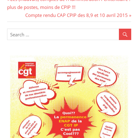
Navigation
Post:
plus de postes, moins de CPIP !!!
de
Next
Compte rendu CAP CPIP des 8,9 et 10 avril 2015
l’article
Post: