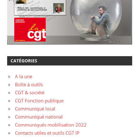
CATÉGORIES
A la une
Boîte à outils
CGT & société
CGT Fonction publique
Communiqué local
Communiqué national
Communiqués mobilisation 2022
Contacts utiles et outils CGT IP