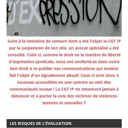
Suite à la tentative de censure dont a été l'objet la CGT IP
par la suspension de son site, un avocat spécialisé a été
consulté. Celui ci, comme le droit en la matière de liberté
d'expression syndicale, nous ont conforté.es dans notre
bon droit à re-publier nos communications qui avaient
fait l'objet d'un signalement abusif. Ceux ci sont donc à
nouveau accessibles en une comme au sein des
communiqués locaux ! La CGT IP ne renoncera jamais à
dénoncer et à porter la voix des victimes de violences
sexistes et sexuelles !!
LES RISQUES DE L’ÉVALUATION