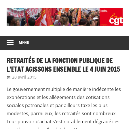
Skip
to
content
Union
CGT
de
MENU
insertion
syndicats
CGT
probation
RETRAITÉS DE LA FONCTION PUBLIQUE DE
insertion
probation
L’ETAT AGISSONS ENSEMBLE LE 4 JUIN 2015
20 avril 2015
delfabsar
CGT Fonction publique
Le gouvernement multiplie de manière indécente les
exonérations et les allègements des cotisations
sociales patronales et par ailleurs taxe les plus
modestes, parmi eux, les retraités sont nombreux.
Leur pouvoir d’achat s’est notablement dégradé ces