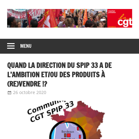
Skip
to
content
Union
CGT
de
MENU
insertion
syndicats
CGT
probation
QUAND LA DIRECTION DU SPIP 33 A DE
insertion
probation
L’AMBITION ET/OU DES PRODUITS À
(RE)VENDRE !?
26 octobre 2020
delfabsar
Communiqué local