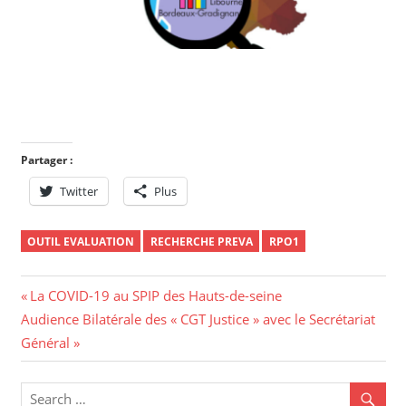
Partager :
Twitter
Plus
OUTIL EVALUATION
RECHERCHE PREVA
RPO1
Navigation
Previous
La COVID-19 au SPIP des Hauts-de-seine
Next
Post:
Audience Bilatérale des « CGT Justice » avec le Secrétariat
de
Post:
Général
l’article