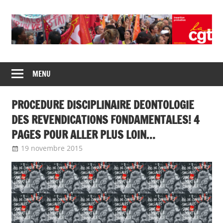
Skip
to
content
Union
CGT
de
MENU
insertion
syndicats
CGT
probation
PROCEDURE DISCIPLINAIRE DEONTOLOGIE
insertion
probation
DES REVENDICATIONS FONDAMENTALES! 4
PAGES POUR ALLER PLUS LOIN…
19 novembre 2015
delfabsar
A la une
,
Communiqué national