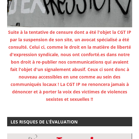
Suite à la tentative de censure dont a été l'objet la CGT IP
par la suspension de son site, un avocat spécialisé a été
consulté. Celui ci, comme le droit en la matière de liberté
d'expression syndicale, nous ont conforté.es dans notre
bon droit à re-publier nos communications qui avaient
fait l'objet d'un signalement abusif. Ceux ci sont donc à
nouveau accessibles en une comme au sein des
communiqués locaux ! La CGT IP ne renoncera jamais à
dénoncer et à porter la voix des victimes de violences
sexistes et sexuelles !!
LES RISQUES DE L’ÉVALUATION