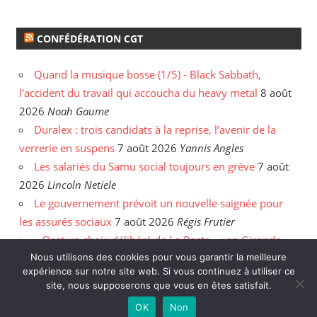
CONFÉDÉRATION CGT
Quand la musique bosse (1/5) - Black Sabbath,
l'accident du travail qui accoucha du heavy metal
8 août
2026
Noah Gaume
Duralex : trois candidats à la reprise, l’avenir de la
verrerie en suspens
7 août 2026
Yannis Angles
Les salariés du Samu social toujours en grève
7 août
2026
Lincoln Netiele
Le gouvernement prévoit un nouvelle saignée pour
les assurés sociaux
7 août 2026
Régis Frutier
« C’est un choix délibéré de La Poste » : en Gironde,
Nous utilisons des cookies pour vous garantir la meilleure
les postiers sommés de rattraper leurs heures
6 août
expérience sur notre site web. Si vous continuez à utiliser ce
2026
Yannis Angles
site, nous supposerons que vous en êtes satisfait.
OK
Non