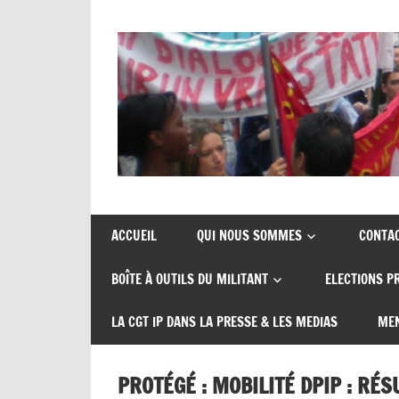
Union
CGT
de
insertion
syndicats
ACCUEIL
QUI NOUS SOMMES
CONTA
CGT
probation
BOÎTE À OUTILS DU MILITANT
ELECTIONS P
insertion
probation
LA CGT IP DANS LA PRESSE & LES MEDIAS
MEN
PROTÉGÉ : MOBILITÉ DPIP : RÉ