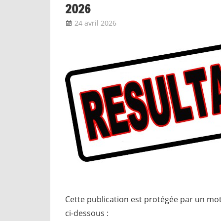
2026
24 avril 2026
delfabsar
A la une
,
Communiqué nat
Cette publication est protégée par un mot 
ci-dessous :