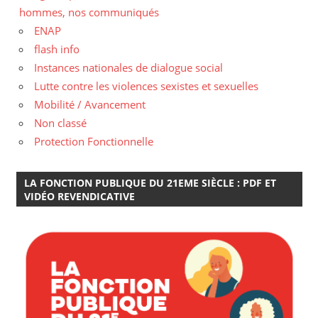
hommes, nos communiqués
ENAP
flash info
Instances nationales de dialogue social
Lutte contre les violences sexistes et sexuelles
Mobilité / Avancement
Non classé
Protection Fonctionnelle
LA FONCTION PUBLIQUE DU 21EME SIÈCLE : PDF ET
VIDÉO REVENDICATIVE