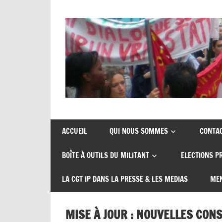
Union
CGT
de
insertion
syndicats
ACCUEIL
QUI NOUS SOMMES
CONTA
CGT
probation
BOÎTE À OUTILS DU MILITANT
ELECTIONS P
insertion
probation
LA CGT IP DANS LA PRESSE & LES MEDIAS
MEN
MISE À JOUR : NOUVELLES CON