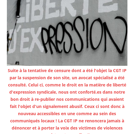
Suite à la tentative de censure dont a été l'objet la CGT IP
par la suspension de son site, un avocat spécialisé a été
consulté. Celui ci, comme le droit en la matière de liberté
d'expression syndicale, nous ont conforté.es dans notre
bon droit à re-publier nos communications qui avaient
fait l'objet d'un signalement abusif. Ceux ci sont donc à
nouveau accessibles en une comme au sein des
communiqués locaux ! La CGT IP ne renoncera jamais à
dénoncer et à porter la voix des victimes de violences