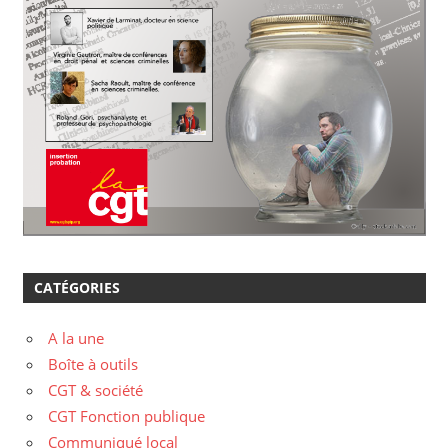
CATÉGORIES
A la une
Boîte à outils
CGT & société
CGT Fonction publique
Communiqué local