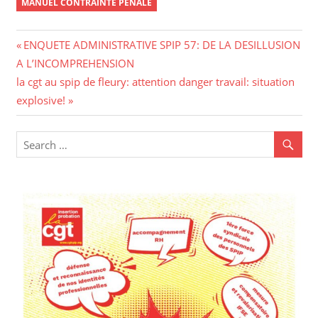
MANUEL CONTRAINTE PÉNALE
Navigation
Previous
ENQUETE ADMINISTRATIVE SPIP 57: DE LA DESILLUSION
Post:
A L’INCOMPREHENSION
de
Next
la cgt au spip de fleury: attention danger travail: situation
l’article
Post:
explosive!