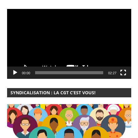
Lecteur
vidéo
00:00
02:27
SYNDICALISATION : LA CGT C’EST VOUS!