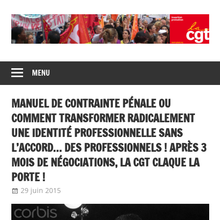
Skip
to
content
Union
CGT
de
MENU
insertion
syndicats
CGT
probation
MANUEL DE CONTRAINTE PÉNALE OU
insertion
probation
COMMENT TRANSFORMER RADICALEMENT
UNE IDENTITÉ PROFESSIONNELLE SANS
L’ACCORD… DES PROFESSIONNELS ! APRÈS 3
MOIS DE NÉGOCIATIONS, LA CGT CLAQUE LA
PORTE !
29 juin 2015
delfabsar
A la une
,
Communiqué national