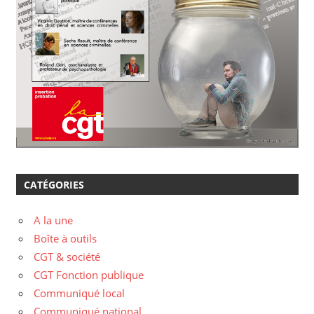
CATÉGORIES
A la une
Boîte à outils
CGT & société
CGT Fonction publique
Communiqué local
Communiqué national