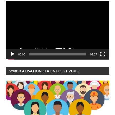
Lecteur
vidéo
00:00
02:27
SYNDICALISATION : LA CGT C’EST VOUS!