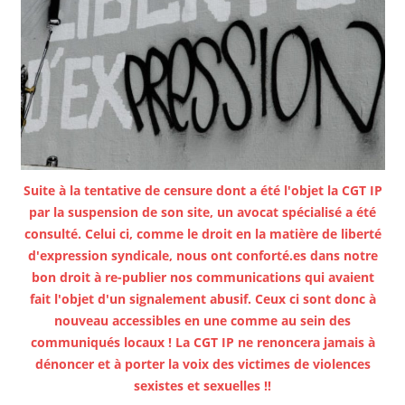
Suite à la tentative de censure dont a été l'objet la CGT IP
par la suspension de son site, un avocat spécialisé a été
consulté. Celui ci, comme le droit en la matière de liberté
d'expression syndicale, nous ont conforté.es dans notre
bon droit à re-publier nos communications qui avaient
fait l'objet d'un signalement abusif. Ceux ci sont donc à
nouveau accessibles en une comme au sein des
communiqués locaux ! La CGT IP ne renoncera jamais à
dénoncer et à porter la voix des victimes de violences
sexistes et sexuelles !!