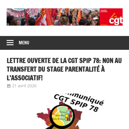
Union
CGT
de
MENU
insertion
syndicats
CGT
probation
LETTRE OUVERTE DE LA CGT SPIP 78: NON AU
insertion
probation
TRANSFERT DU STAGE PARENTALITÉ À
L’ASSOCIATIF!
21 avril 2026
delfabsar
Communiqué local