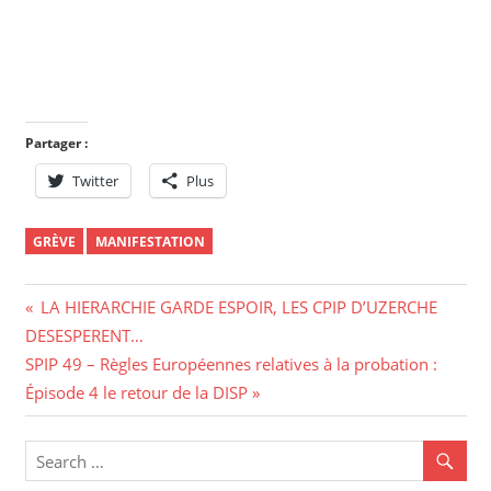
Partager :
Twitter
Plus
GRÈVE
MANIFESTATION
Navigation
Previous
LA HIERARCHIE GARDE ESPOIR, LES CPIP D’UZERCHE
Post:
DESESPERENT…
de
Next
SPIP 49 – Règles Européennes relatives à la probation :
l’article
Post:
Épisode 4 le retour de la DISP