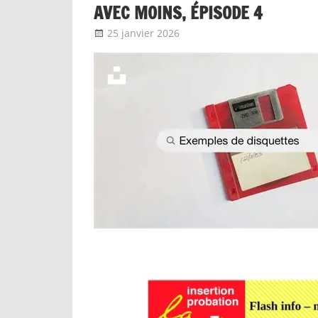
AVEC MOINS, ÉPISODE 4
25 janvier 2026
delfabsar
A la une
,
Communiqué n