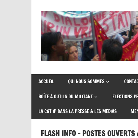
Union
CGT
de
insertion
syndicats
ACCUEIL
QUI NOUS SOMMES
CONTA
CGT
probation
BOÎTE À OUTILS DU MILITANT
ELECTIONS P
insertion
probation
LA CGT IP DANS LA PRESSE & LES MEDIAS
MEN
FLASH INFO – POSTES OUVERTS 