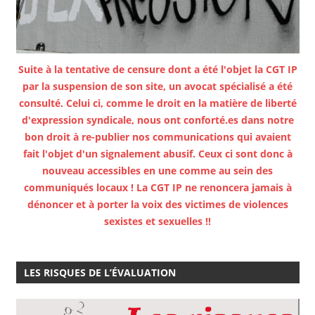
Suite à la tentative de censure dont a été l'objet la CGT IP
par la suspension de son site, un avocat spécialisé a été
consulté. Celui ci, comme le droit en la matière de liberté
d'expression syndicale, nous ont conforté.es dans notre
bon droit à re-publier nos communications qui avaient
fait l'objet d'un signalement abusif. Ceux ci sont donc à
nouveau accessibles en une comme au sein des
communiqués locaux ! La CGT IP ne renoncera jamais à
dénoncer et à porter la voix des victimes de violences
sexistes et sexuelles !!
LES RISQUES DE L’ÉVALUATION