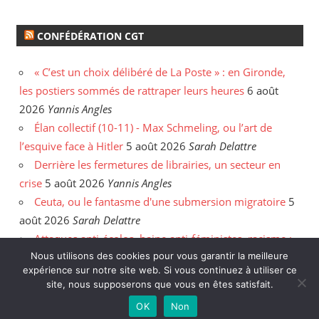
CONFÉDÉRATION CGT
« C’est un choix délibéré de La Poste » : en Gironde,
les postiers sommés de rattraper leurs heures
6 août
2026
Yannis Angles
Élan collectif (10-11) - Max Schmeling, ou l’art de
l’esquive face à Hitler
5 août 2026
Sarah Delattre
Derrière les fermetures de librairies, un secteur en
crise
5 août 2026
Yannis Angles
Ceuta, ou le fantasme d'une submersion migratoire
5
août 2026
Sarah Delattre
Attaques anti-écolos, haine anti-féministes, racisme :
face aux incendies, les délires de l'extrême droite
31
Nous utilisons des cookies pour vous garantir la meilleure
expérience sur notre site web. Si vous continuez à utiliser ce
juillet 2026
Enzo Hanart
site, nous supposerons que vous en êtes satisfait.
OK
Non