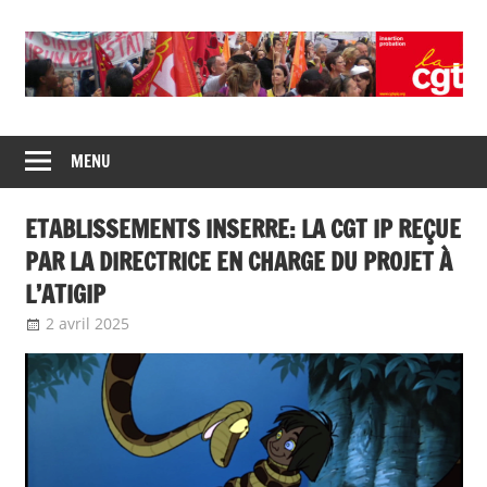
Union
CGT
de
MENU
insertion
syndicats
CGT
probation
ETABLISSEMENTS INSERRE: LA CGT IP REÇUE
insertion
probation
PAR LA DIRECTRICE EN CHARGE DU PROJET À
L’ATIGIP
2 avril 2025
delfabsar
A la une
,
Communiqué national