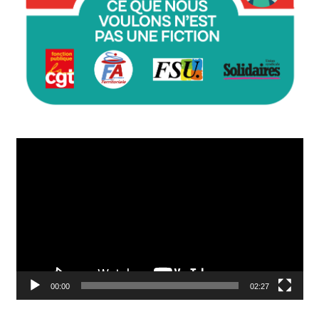
Lecteur
vidéo
00:00
02:27