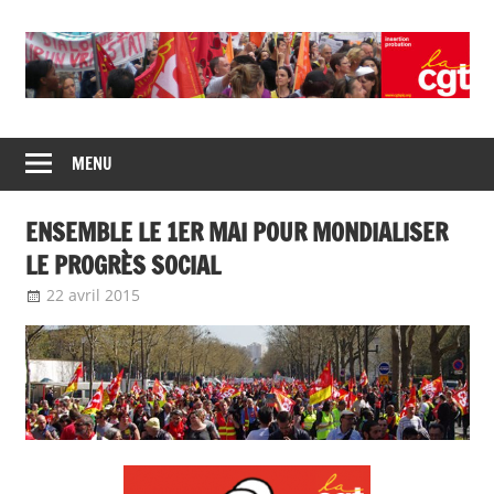
Skip
to
content
Union
CGT
de
MENU
insertion
syndicats
CGT
probation
ENSEMBLE LE 1ER MAI POUR MONDIALISER
insertion
probation
LE PROGRÈS SOCIAL
22 avril 2015
delfabsar
A la une
,
CGT Fonction publique