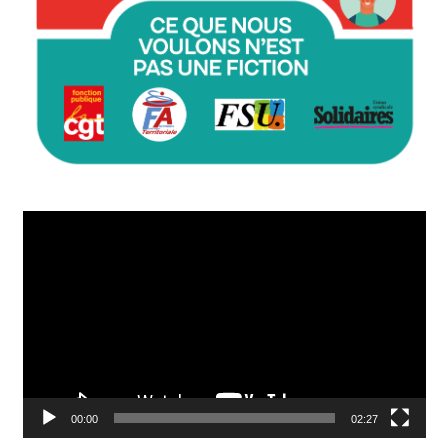
Lecteur
vidéo
00:00
02:27