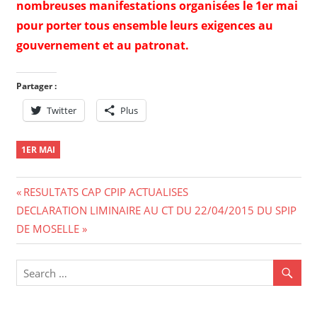
nombreuses manifestations organisées le 1er mai
pour porter tous ensemble leurs exigences au
gouvernement et au patronat.
Partager :
Twitter
Plus
1ER MAI
Navigation
Previous
RESULTATS CAP CPIP ACTUALISES
Next
Post:
DECLARATION LIMINAIRE AU CT DU 22/04/2015 DU SPIP
de
Post:
DE MOSELLE
l’article