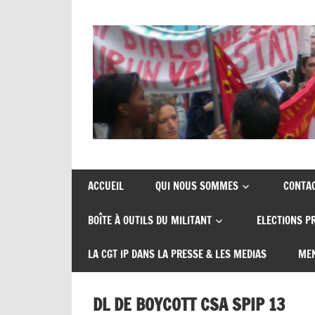
Union
CGT
de
insertion
syndicats
ACCUEIL
QUI NOUS SOMMES
CONTA
CGT
probation
BOÎTE À OUTILS DU MILITANT
ELECTIONS P
insertion
probation
LA CGT IP DANS LA PRESSE & LES MEDIAS
MEN
DL DE BOYCOTT CSA SPIP 13